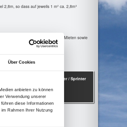
l 2,8m, so dass auf jeweils 1 m² ca. 2,8m³
agerraum umziehen. Bereits gezahlte Mieten sowie
Über Cookies
Kartons / Zimmer / Sprinter
 Medien anbieten zu können
hrer Verwendung unserer
 führen diese Informationen
ie im Rahmen Ihrer Nutzung