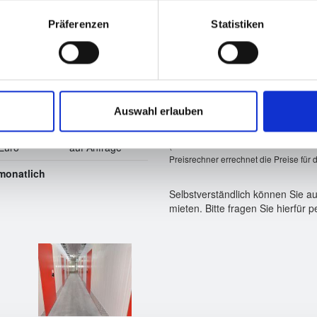
Preisrechner
Euro
auf Anfrage
Präferenzen
Statistiken
benötigter Raum
Euro
auf Anfrage
Euro
auf Anfrage
Euro
auf Anfrage
Auswahl erlauben
Euro
auf Anfrage
(Für Gewerbetreibende Kunden verste
Euro
auf Anfrage
Preisrechner errechnet die Preise für 
 monatlich
Selbstverständlich können Sie au
mieten. Bitte fragen Sie hierfür 