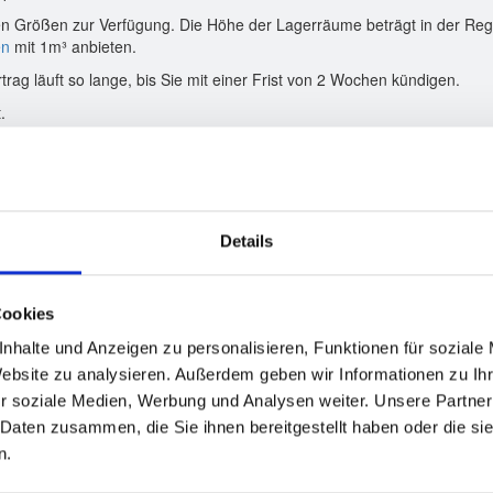
n Größen zur Verfügung. Die Höhe der Lagerräume beträgt in der Rege
en
mit 1m³ anbieten.
trag läuft so lange, bis Sie mit einer Frist von 2 Wochen kündigen.
.
fzeit ändern, können Sie jederzeit in einen kleineren oder größeren L
Details
Raumrechner
uhr
Preis Bremen
Kartons / Zimmer / Sprinter
Euro
auf Anfrage
Cookies
nhalte und Anzeigen zu personalisieren, Funktionen für soziale
Euro
auf Anfrage
Website zu analysieren. Außerdem geben wir Informationen zu I
Euro
auf Anfrage
r soziale Medien, Werbung und Analysen weiter. Unsere Partner
 Daten zusammen, die Sie ihnen bereitgestellt haben oder die s
 Euro
auf Anfrage
n.
Euro
auf Anfrage