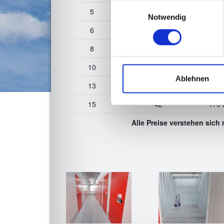
Einwilligungsauswahl
5
14
75 
Notwendig
6
16,8
85 
8
22,4
105 
10
28
125 
Ablehnen
13
36,4
155 
15
42
170 
Alle Preise verstehen sich