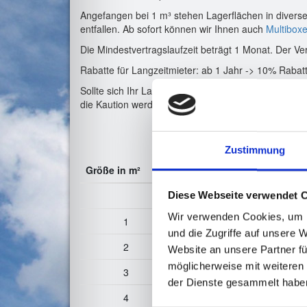
Angefangen bei 1 m³ stehen Lagerflächen in diverse
entfallen. Ab sofort können wir Ihnen auch
Multibox
Die Mindestvertragslaufzeit beträgt 1 Monat. Der Ver
Rabatte für Langzeitmieter: ab 1 Jahr -> 10% Rabatt
Sollte sich Ihr Lagerbedarf während der Vertragslau
die Kaution werden entsprechend verrechnet.
Zustimmung
Größe in m²
Größe in m³
Preis St
1
15 
Diese Webseite verwendet 
Wir verwenden Cookies, um I
1
2,8
25 
und die Zugriffe auf unsere 
2
5,6
40 
Website an unsere Partner fü
möglicherweise mit weiteren
3
8,4
52,50
der Dienste gesammelt habe
4
11,2
65 