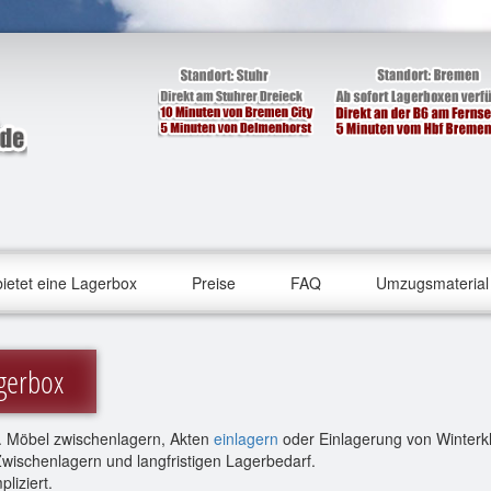
ietet eine Lagerbox
Preise
FAQ
Umzugsmaterial
agerbox
f. Möbel zwischenlagern, Akten
einlagern
oder Einlagerung von Winterkl
s Zwischenlagern und langfristigen Lagerbedarf.
liziert.