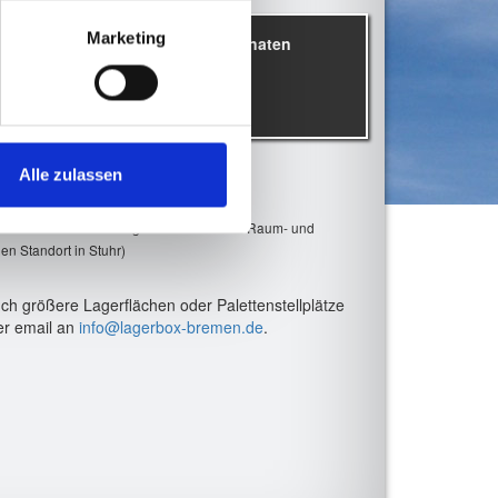
Marketing
Zeitraum in Monaten
Alle zulassen
hen sich die Preise zzgl. 19% MwSt. Der Raum- und
den Standort in Stuhr)
ch größere Lagerflächen oder Palettenstellplätze
per email an
info@lagerbox-bremen.de
.